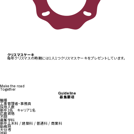
クリスマスケーキ
毎年クリスマスの時期には1人1つクリスマスケーキをプレゼントしています。
Make the road
Together
Guideline
募集要項
職種
工事管理者・事務員
採用人数
新卒
3名
キャリア
1名
応募資格
不問
募集学科
新卒
土木科 / 建築科 / 普通科 / 商業科
勤務地
大分市
月給