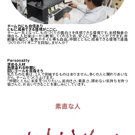
チーム力
にも自信あり
ともに
成長
できる環境がここに。
チーム一丸となって、ものづくりの面白さを体感できる環境です。未経験者の
場合も、入社後は一から教育してくれるため、安心して働くことができます。年
齢層も幅広く、髪色やネイル等も自由。仲間とともに成長できる環境で道路
づくりのパイオニアを目指しませんか？
Personality
求める人材
熱意溢れる仲間と
同じゴールを目指そう
私たちの仕事は、１人で完結するものはありません。
多くの人と関わりあいな
がら、チームでつくり上げます。
「仲間とともに未来をつくりたい」。
前向きさ、素直さ、諦めない気持ちを持つ
皆さんと、
お会いできることを楽しみにしています。